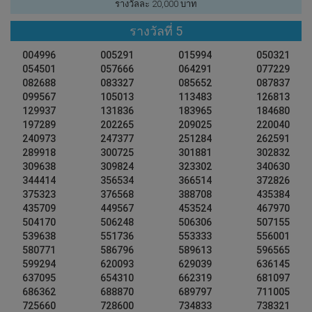
รางวัลละ 20,000 บาท
รางวัลที่ 5
004996
005291
015994
050321
054501
057666
064291
077229
082688
083327
085652
087837
099567
105013
113483
126813
129937
131836
183965
184680
197289
202265
209025
220040
240973
247377
251284
262591
289918
300725
301881
302832
309638
309824
323302
340630
344414
356534
366514
372826
375323
376568
388708
435384
435709
449567
453524
467970
504170
506248
506306
507155
539638
551736
553333
556001
580771
586796
589613
596565
599294
620093
629039
636145
637095
654310
662319
681097
686362
688870
689797
711005
725660
728600
734833
738321