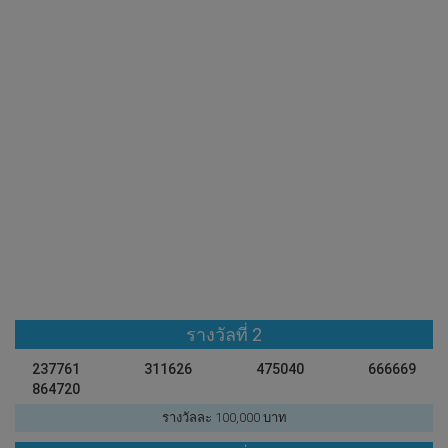
รางวัลที่ 2
237761
311626
475040
666669
864720
รางวัลละ 100,000 บาท