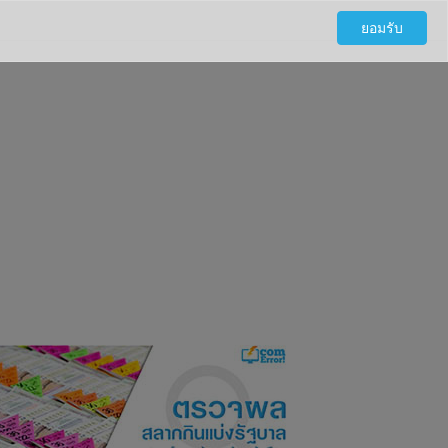
ยอมรับ