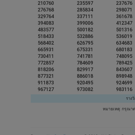
210760
235597
237676
276768
285834
298071
329764
337111
361678
394083
399006
412347
483577
500182
501316
518433
532886
536019
568402
626795
634683
665931
675331
680183
730411
741781
748095
772857
784609
789425
818206
829917
843607
877321
886018
898948
911873
920495
924699
967127
973082
983116
รางว
หมายเหตุ: กรุณา