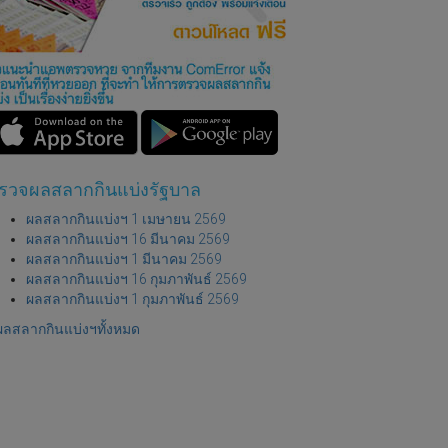
รวจผลสลากกินแบ่งรัฐบาล
ผลสลากกินแบ่งฯ 1 เมษายน 2569
ผลสลากกินแบ่งฯ 16 มีนาคม 2569
ผลสลากกินแบ่งฯ 1 มีนาคม 2569
ผลสลากกินแบ่งฯ 16 กุมภาพันธ์ 2569
ผลสลากกินแบ่งฯ 1 กุมภาพันธ์ 2569
ผลสลากกินแบ่งฯทั้งหมด