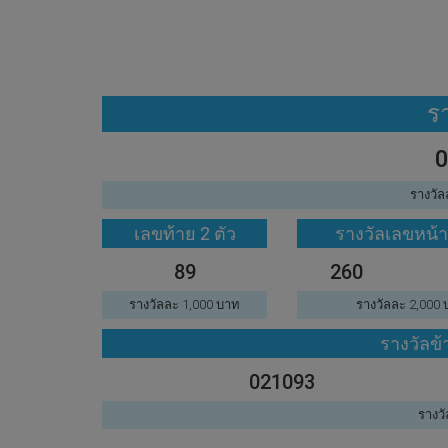
รา
รางวัล
เลขท้าย 2 ตัว
รางวัลเลขหน้า
89
260
รางวัลละ 1,000 บาท
รางวัลละ 2,000
รางวัลข้า
021093
รางว