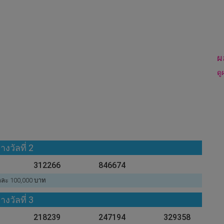
ผ
ดู
างวัลที่ 2
312266
846674
ลละ 100,000 บาท
างวัลที่ 3
218239
247194
329358