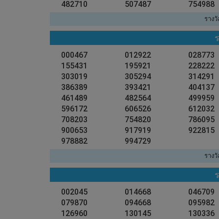
482710
507487
754988
รางว
ร
000467
012922
028773
155431
195921
228222
303019
305294
314291
386389
393421
404137
461489
482564
499959
596172
606526
612032
708203
754820
786095
900653
917919
922815
978882
994729
รางว
ร
002045
014668
046709
079870
094668
095982
126960
130145
130336