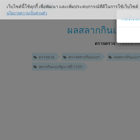
สลากกินแบ่งรัฐบาล
สลากออมสิน
เว็บไซต์นี้ใช้คุกกี้ เพื่อพัฒนา และเพิ่มประสบการณ์ที่ดีในการใช้เว็บไซต์
นโยบายความเป็นส่วนตัว
กดติดตา
ผลสลากกินแบ่งรัฐ
ตรวจตรวจ
ตรวจหวย
ตรวจสลากกินแบ่งฯ
ผลสลากกินแบ่ง
สลากกินแบ่งรัฐบาลปี 2559