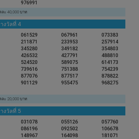
976991
ัลละ 40,000 บาท
างวัลที่ 4
061529
067961
073383
211871
233953
257914
345280
349182
354803
426532
427791
488810
524520
589075
614173
739616
751388
754239
877076
877517
878822
901129
955475
968275
ัลละ 20,000 บาท
างวัลที่ 5
031078
055126
057760
086196
092502
106678
148967
164098
181071