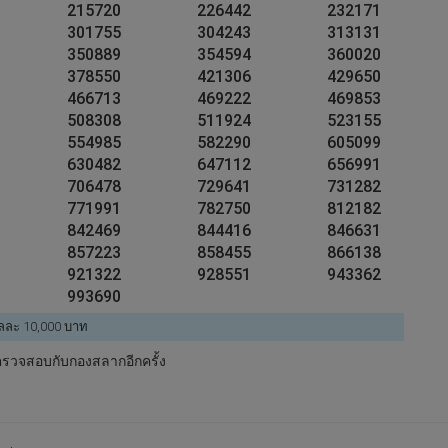
215720
226442
232171
301755
304243
313131
350889
354594
360020
378550
421306
429650
466713
469222
469853
508308
511924
523155
554985
582290
605099
630482
647112
656991
706478
729641
731282
771991
782750
812182
842469
844416
846631
857223
858455
866138
921322
928551
943362
993690
ัลละ 10,000 บาท
ตรวจสอบกับกองสลากอีกครั้ง