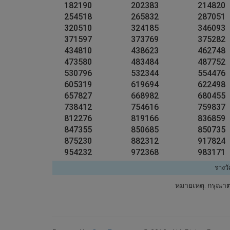
182190
202383
214820
254518
265832
287051
320510
324185
346093
371597
373769
375282
434810
438623
462748
473580
483484
487752
530796
532344
554476
605319
619694
622498
657827
668982
680455
738412
754616
759837
812276
819166
836859
847355
850685
850735
875230
882312
917824
954232
972368
983171
รางว
หมายเหตุ: กรุณา