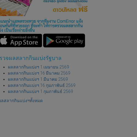
รวจผลสลากกินแบ่งรัฐบาล
ผลสลากกินแบ่งฯ 1 เมษายน 2569
ผลสลากกินแบ่งฯ 16 มีนาคม 2569
ผลสลากกินแบ่งฯ 1 มีนาคม 2569
ผลสลากกินแบ่งฯ 16 กุมภาพันธ์ 2569
ผลสลากกินแบ่งฯ 1 กุมภาพันธ์ 2569
ผลสลากกินแบ่งฯทั้งหมด