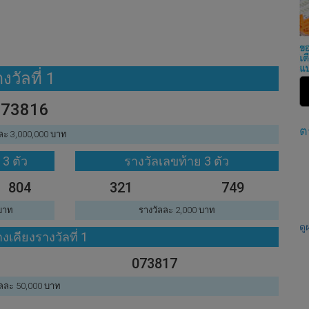
งวัลที่ 1
073816
ต
ละ 3,000,000 บาท
 3 ตัว
รางวัลเลขท้าย 3 ตัว
804
321
749
 บาท
รางวัลละ 2,000 บาท
ดู
งเคียงรางวัลที่ 1
073817
ัลละ 50,000 บาท