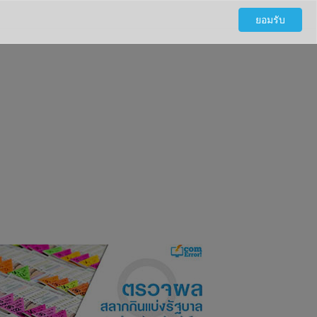
ยอมรับ