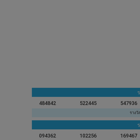
ร
484842
522445
547936
รางวั
ร
094362
102256
169467