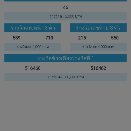
46
รางวัลละ 2,000 บาท
รางวัลเลขหน้า 3 ตัว
รางวัลเลขท้าย 3 ตัว
589
713
215
560
รางวัลละ 4,000 บาท
รางวัลละ 4,000 บาท
รางวัลข้างเคียงรางวัลที่ 1
516460
516462
รางวัลละ 100,000 บาท