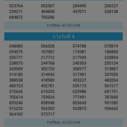
023764
052007
204495
206237
239271
404858
447071
528138
684872
705286
รางวัลละ 80,000 บาท
รางวัลที่ 4
048080
066028
074788
075819
094575
107087
174381
186800
205771
217712
217943
220804
238075
244768
245303
250134
260009
302720
308577
313887
314180
314943
317401
337005
388538
418580
433237
482054
485723
492781
555173
561517
572626
610333
625986
681751
702614
759034
777491
787840
835246
838948
853643
901585
912233
926303
933873
956662
964165
973717
รางวัลละ 40,000 บาท