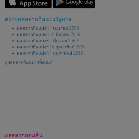
ตรวจผลสลากกินแบ่งรัฐบาล
ผลสลากกินแบ่งฯ 1 เมษายน 2569
ผลสลากกินแบ่งฯ 16 มีนาคม 2569
ผลสลากกินแบ่งฯ 1 มีนาคม 2569
ผลสลากกินแบ่งฯ 16 กุมภาพันธ์ 2569
ผลสลากกินแบ่งฯ 1 กุมภาพันธ์ 2569
ดูผลสลากกินแบ่งฯทั้งหมด
ผลสลากออมสิน