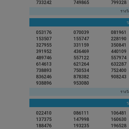
733242
749865
799328
รางว
ร
053176
070039
081961
153507
155747
228190
327955
331159
350841
391952
436469
440109
489746
557122
557974
614613
621264
632287
738893
750534
752400
836246
878382
908243
938896
953080
รางว
ร
022410
086111
106481
137375
147998
160630
188476
193235
196528