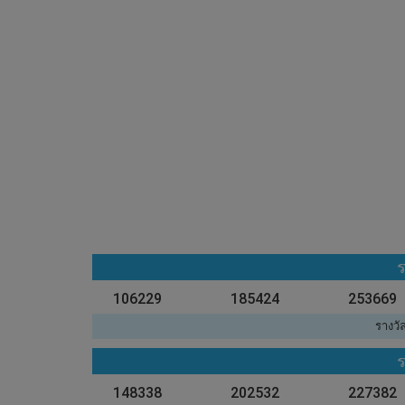
ร
106229
185424
253669
รางวั
ร
148338
202532
227382