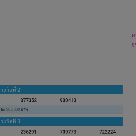
ผ
ดู
างวัลที่ 2
877352
900413
ลละ 200,000 บาท
างวัลที่ 3
236291
709773
722224