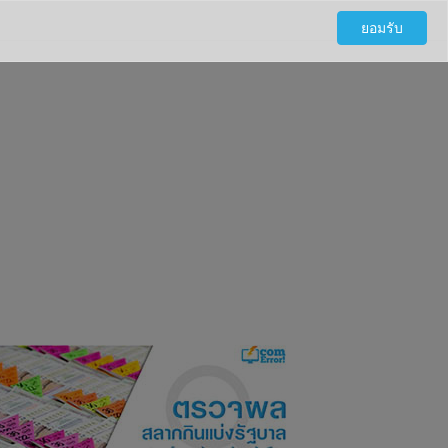
ยอมรับ