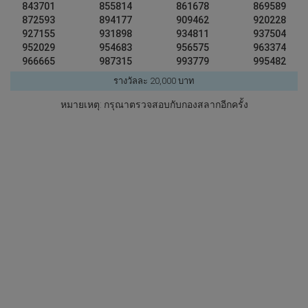
843701
855814
861678
869589
872593
894177
909462
920228
927155
931898
934811
937504
952029
954683
956575
963374
966665
987315
993779
995482
รางวัลละ 20,000 บาท
หมายเหตุ: กรุณาตรวจสอบกับกองสลากอีกครั้ง