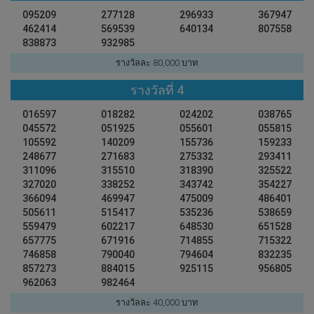
095209
277128
296933
367947
462414
569539
640134
807558
838873
932985
รางวัลละ 80,000 บาท
รางวัลที่ 4
016597
018282
024202
038765
045572
051925
055601
055815
105592
140209
155736
159233
248677
271683
275332
293411
311096
315510
318390
325522
327020
338252
343742
354227
366094
469947
475009
486401
505611
515417
535236
538659
559479
602217
648530
651528
657775
671916
714855
715322
746858
790040
794604
832235
857273
884015
925115
956805
962063
982464
รางวัลละ 40,000 บาท