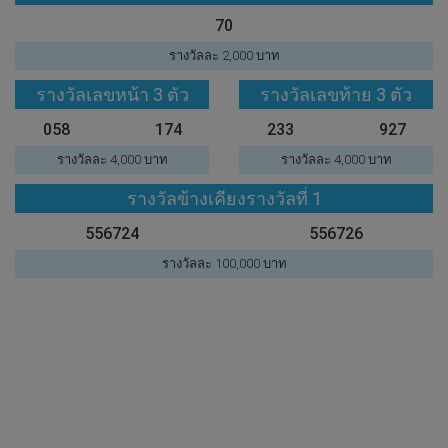
70
รางวัลละ 2,000 บาท
รางวัลเลขหน้า 3 ตัว
รางวัลเลขท้าย 3 ตัว
058
174
233
927
รางวัลละ 4,000 บาท
รางวัลละ 4,000 บาท
รางวัลข้างเคียงรางวัลที่ 1
556724
556726
รางวัลละ 100,000 บาท