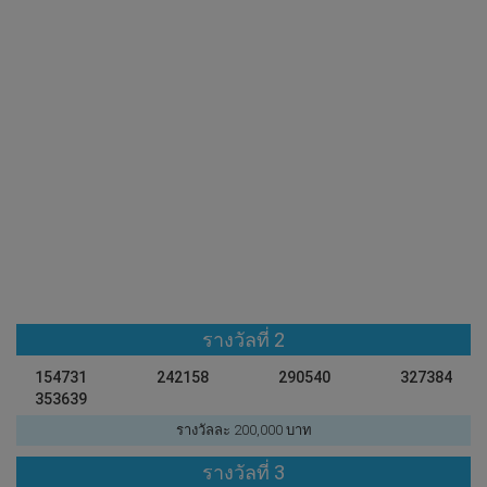
รางวัลที่ 2
154731
242158
290540
327384
353639
รางวัลละ 200,000 บาท
รางวัลที่ 3