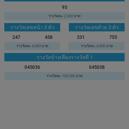
95
รางวัลละ 2,000 บาท
รางวัลเลขหน้า 3 ตัว
รางวัลเลขท้าย 3 ตัว
247
458
331
755
รางวัลละ 4,000 บาท
รางวัลละ 4,000 บาท
รางวัลข้างเคียงรางวัลที่ 1
045036
045038
รางวัลละ 100,000 บาท