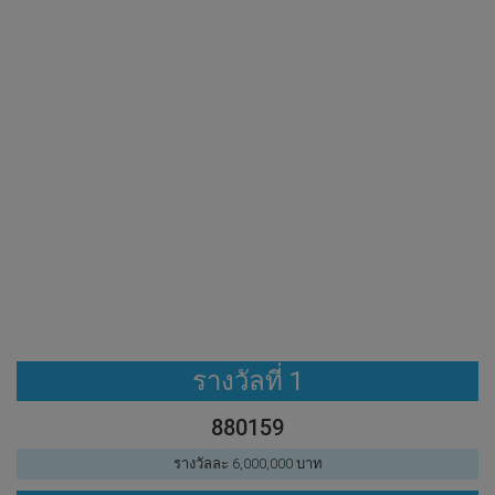
รางวัลที่ 1
880159
รางวัลละ 6,000,000 บาท