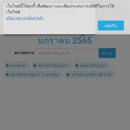
เว็บไซต์นี้ใช้คุกกี้ เพื่อพัฒนา และเพิ่มประสบการณ์ที่ดีในการใช้
Come
×
กดติดตามเพื่อรับข่าวสารใหม่ๆ
เว็บไซต์
นโยบายความเป็นส่วนตัว
ยอมรับ
ผลสลากกินแบ่งรัฐบาล 17
มกราคม 2565
ตรวจตรวจ
ตรวจ
ตรวจหวย
ตรวจสลากกินแบ่งฯ
ผลสลากกินแบ่งฯ
สลากกินแบ่งรัฐบาล 17 มกราคม
สลากกินแบ่งรัฐบาลปี 2565