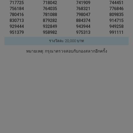
717725
718042
741909
744451
756184
764035
768321
776846
780416
781088
798047
809835
830713
879282
884374
914715
929444
932849
943944
949258
951379
958982
975313
991111
รางวัลละ 20,000 บาท
หมายเหตุ: กรุณาตรวจสอบกับกองสลากอีกครั้ง