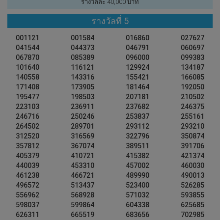
รางวัลละ 40,000 บาท
รางวัลที่ 5
001121
001584
016860
027627
041544
044373
046791
060697
067870
085389
096000
099383
101640
116121
129924
134187
140558
143316
155421
166085
171408
173905
181464
192050
195477
198503
207181
210502
223103
236911
237682
246375
246716
250246
253837
255161
264502
289701
293112
293210
312520
316569
322796
350874
357812
367074
389511
391706
405379
410721
415382
421374
440039
453310
457002
460030
461238
466721
489990
490013
496572
513437
523400
526285
556962
568928
571032
593855
598037
599864
604338
625685
626311
665519
683656
702985