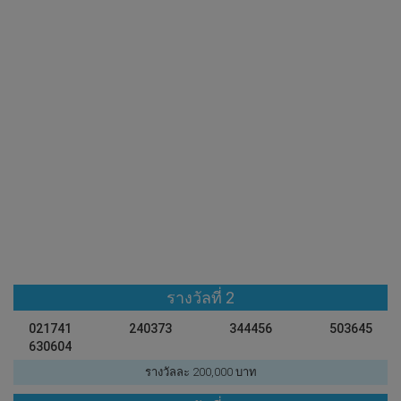
รางวัลที่ 2
021741
240373
344456
503645
630604
รางวัลละ 200,000 บาท