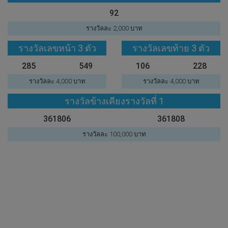
92
รางวัลละ 2,000 บาท
รางวัลเลขหน้า 3 ตัว
รางวัลเลขท้าย 3 ตัว
285
549
106
228
รางวัลละ 4,000 บาท
รางวัลละ 4,000 บาท
รางวัลข้างเคียงรางวัลที่ 1
361806
361808
รางวัลละ 100,000 บาท