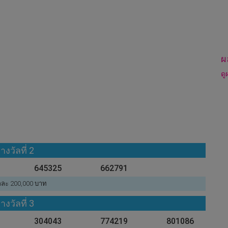
ผ
ดู
างวัลที่ 2
645325
662791
ลละ 200,000 บาท
างวัลที่ 3
304043
774219
801086