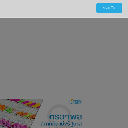
ยอมรับ