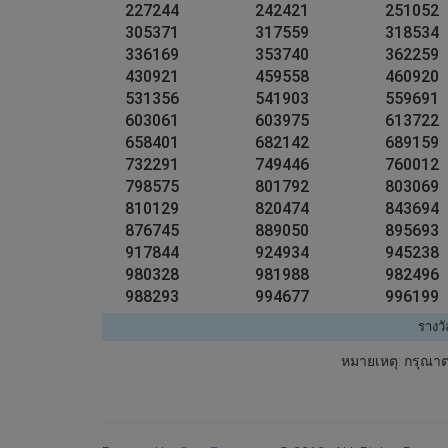
227244
242421
251052
305371
317559
318534
336169
353740
362259
430921
459558
460920
531356
541903
559691
603061
603975
613722
658401
682142
689159
732291
749446
760012
798575
801792
803069
810129
820474
843694
876745
889050
895693
917844
924934
945238
980328
981988
982496
988293
994677
996199
รางว
หมายเหตุ: กรุณา