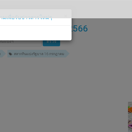
×
มเพื่อรับข่าวสารใหม่ๆ
ฐบาล 16 กรกฎาคม 2566
ตรวจ
ฯ
สลากกินแบ่งรัฐบาล 16 กรกฎาคม