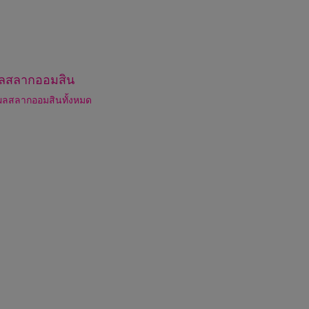
ลสลากออมสิน
ผลสลากออมสินทั้งหมด