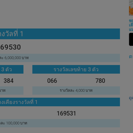
งวัลที่ 1
169530
ต
ละ 6,000,000 บาท
 3 ตัว
รางวัลเลขท้าย 3 ตัว
384
066
780
 บาท
รางวัลละ 4,000 บาท
ดู
งเคียงรางวัลที่ 1
169531
ลละ 100,000 บาท