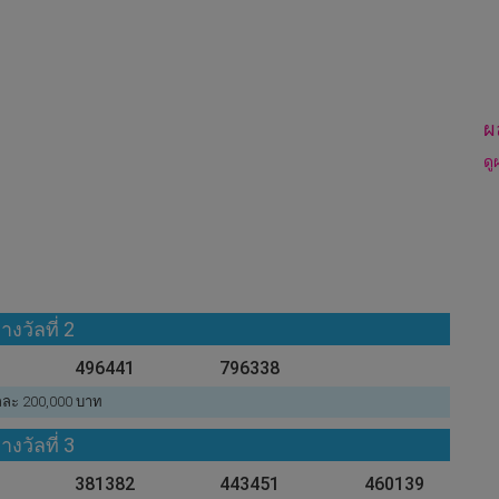
ผ
ดู
างวัลที่ 2
496441
796338
ลละ 200,000 บาท
างวัลที่ 3
381382
443451
460139