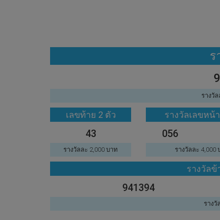
รา
รางวัล
เลขท้าย 2 ตัว
รางวัลเลขหน้า
43
056
รางวัลละ 2,000 บาท
รางวัลละ 4,000
รางวัลข้า
941394
รางวั