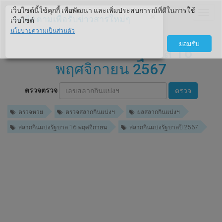
เว็บไซต์นี้ใช้คุกกี้ เพื่อพัฒนา และเพิ่มประสบการณ์ที่ดีในการใช้
Come
×
กดติดตามเพื่อรับข่าวสารใหม่ๆ
เว็บไซต์
นโยบายความเป็นส่วนตัว
ยอมรับ
ผลสลากกินแบ่งรัฐบาล 16
พฤศจิกายน 2567
ตรวจตรวจ
ตรวจ
ตรวจหวย
ตรวจสลากกินแบ่งฯ
ผลสลากกินแบ่งฯ
สลากกินแบ่งรัฐบาล 16 พฤศจิกายน
สลากกินแบ่งรัฐบาลปี 2567