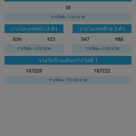
38
รางวัลละ 2,000 บาท
รางวัลเลขหน้า 3 ตัว
รางวัลเลขท้าย 3 ตัว
036
923
547
980
รางวัลละ 4,000 บาท
รางวัลละ 4,000 บาท
รางวัลข้างเคียงรางวัลที่ 1
187220
187222
รางวัลละ 100,000 บาท