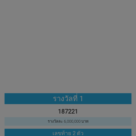
รางวัลที่ 1
187221
รางวัลละ 6,000,000 บาท
เลขท้าย 2 ตัว