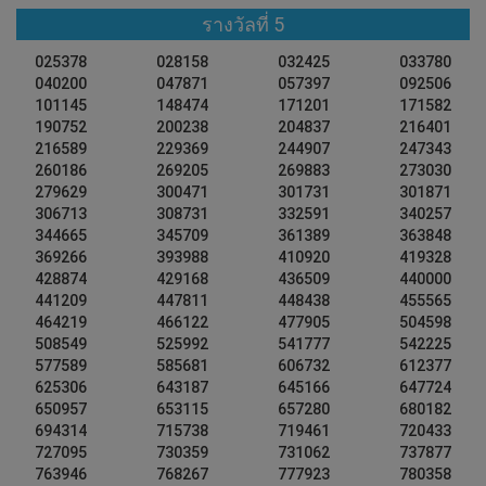
รางวัลที่ 5
025378
028158
032425
033780
040200
047871
057397
092506
101145
148474
171201
171582
190752
200238
204837
216401
216589
229369
244907
247343
260186
269205
269883
273030
279629
300471
301731
301871
306713
308731
332591
340257
344665
345709
361389
363848
369266
393988
410920
419328
428874
429168
436509
440000
441209
447811
448438
455565
464219
466122
477905
504598
508549
525992
541777
542225
577589
585681
606732
612377
625306
643187
645166
647724
650957
653115
657280
680182
694314
715738
719461
720433
727095
730359
731062
737877
763946
768267
777923
780358