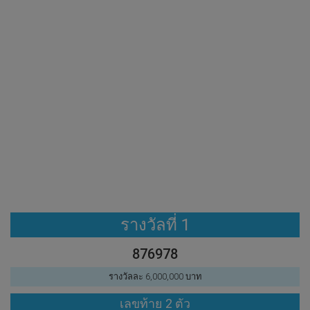
รางวัลที่ 1
876978
รางวัลละ 6,000,000 บาท
เลขท้าย 2 ตัว