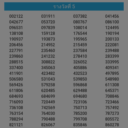
รางวัลที่ 5
002122
031911
037382
041456
042677
053720
080767
086100
096531
097839
108014
124495
138108
159128
176544
190194
190937
193873
195965
200133
206456
214952
215459
222081
227791
235460
237584
239488
239860
241232
278410
283399
288515
308822
326052
333995
337400
345063
405886
409341
411901
423482
432523
497895
506580
531043
539850
548980
569426
579258
596868
611308
611806
620485
629488
645371
684693
684699
694680
708846
716093
720449
723106
723466
736108
742569
750713
757492
763154
764030
785200
787273
788294
790488
799708
805572
821121
826067
835846
860278