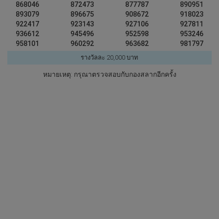
868046
872473
877787
890951
893079
896675
908672
918023
922417
923143
927106
927811
936612
945496
952598
953246
958101
960292
963682
981797
รางวัลละ 20,000 บาท
หมายเหตุ: กรุณาตรวจสอบกับกองสลากอีกครั้ง