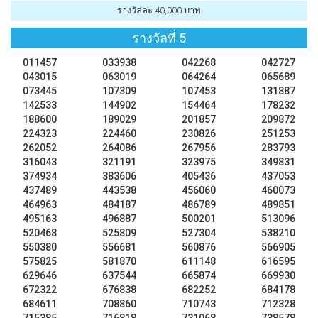
รางวัลละ 40,000 บาท
รางวัลที่ 5
011457
033938
042268
042727
043015
063019
064264
065689
073445
107309
107453
131887
142533
144902
154464
178232
188600
189029
201857
209872
224323
224460
230826
251253
262052
264086
267956
283793
316043
321191
323975
349831
374934
383606
405436
437053
437489
443538
456060
460073
464963
484187
486789
489851
495163
496887
500201
513096
520468
525809
527304
538210
550380
556681
560876
566905
575825
581870
611148
616595
629646
637544
665874
669930
672322
676838
682252
684178
684611
708860
710743
712328