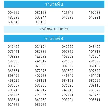
รางวัลที่ 3
004579
030158
129247
197088
487893
500244
545393
617221
687640
813180
รางวัลละ 80,000 บาท
รางวัลที่ 4
013473
021194
042330
045400
075461
087837
092869
101818
109229
128592
168852
176304
197553
246542
271839
296599
300280
323800
337839
359109
368651
372875
380592
397622
398495
407928
446249
451401
458029
458151
534193
580059
635067
635350
676520
709110
731246
743917
749940
761829
788225
791935
792441
820763
838541
849259
903204
905611
921227
935926