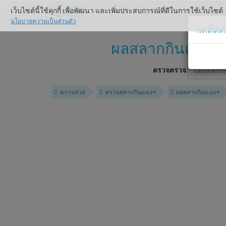
สลากกินแบ่งรัฐบาล
สลากออมสิน
เว็บไซต์นี้ใช้คุกกี้ เพื่อพัฒนา และเพิ่มประสบการณ์ที่ดีในการใช้เว็บไซต์
นโยบายความเป็นส่วนตัว
กดติดตา
ผลสลากกินแบ่งรั
ตรวจตรวจ
ตรวจหวย
ตรวจสลากกินแบ่งฯ
ผลสลากกินแบ่งฯ