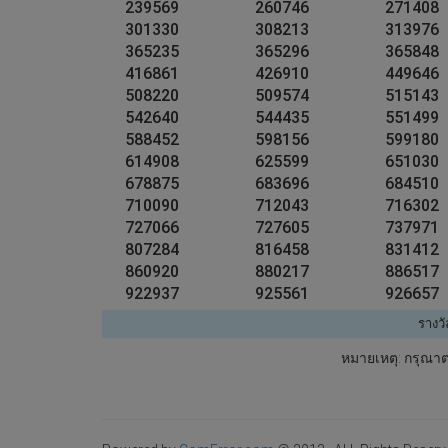
239569
260746
271408
301330
308213
313976
365235
365296
365848
416861
426910
449646
508220
509574
515143
542640
544435
551499
588452
598156
599180
614908
625599
651030
678875
683696
684510
710090
712043
716302
727066
727605
737971
807284
816458
831412
860920
880217
886517
922937
925561
926657
รางว
หมายเหตุ: กรุณา