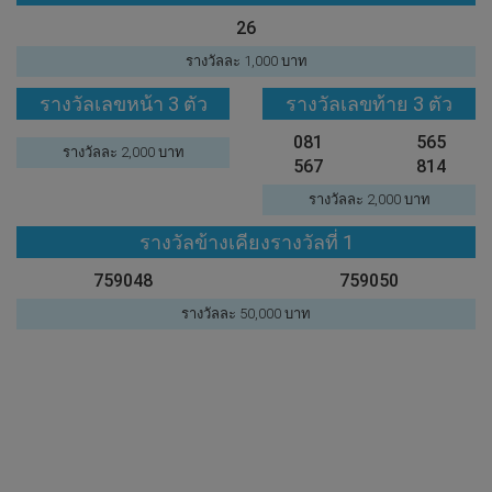
26
รางวัลละ 1,000 บาท
รางวัลเลขหน้า 3 ตัว
รางวัลเลขท้าย 3 ตัว
081
565
รางวัลละ 2,000 บาท
567
814
รางวัลละ 2,000 บาท
รางวัลข้างเคียงรางวัลที่ 1
759048
759050
รางวัลละ 50,000 บาท