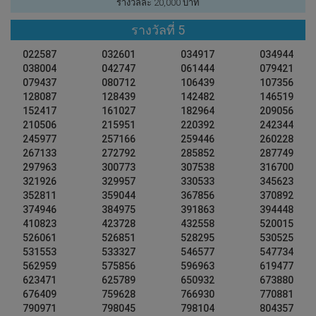
รางวัลละ 20,000 บาท
รางวัลที่ 5
022587
032601
034917
034944
038004
042747
061444
079421
079437
080712
106439
107356
128087
128439
142482
146519
152417
161027
182964
209056
210506
215951
220392
242344
245977
257166
259446
260228
267133
272792
285852
287749
297963
300773
307538
316700
321926
329957
330533
345623
352811
359044
367856
370892
374946
384975
391863
394448
410823
423728
432558
520015
526061
526851
528295
530525
531553
533327
546577
547734
562959
575856
596963
619477
623471
625789
650932
673880
676409
759628
766930
770881
790971
798045
798104
804357