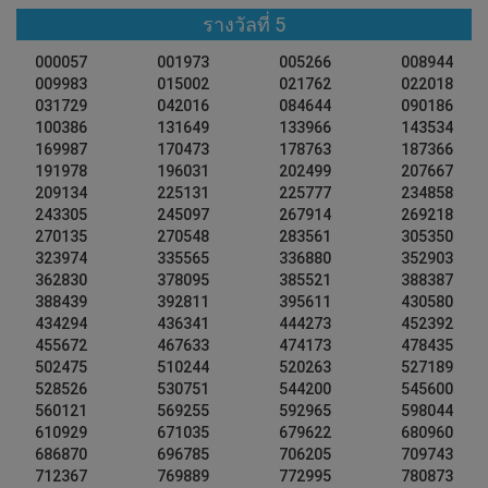
รางวัลที่ 5
000057
001973
005266
008944
009983
015002
021762
022018
031729
042016
084644
090186
100386
131649
133966
143534
169987
170473
178763
187366
191978
196031
202499
207667
209134
225131
225777
234858
243305
245097
267914
269218
270135
270548
283561
305350
323974
335565
336880
352903
362830
378095
385521
388387
388439
392811
395611
430580
434294
436341
444273
452392
455672
467633
474173
478435
502475
510244
520263
527189
528526
530751
544200
545600
560121
569255
592965
598044
610929
671035
679622
680960
686870
696785
706205
709743
712367
769889
772995
780873