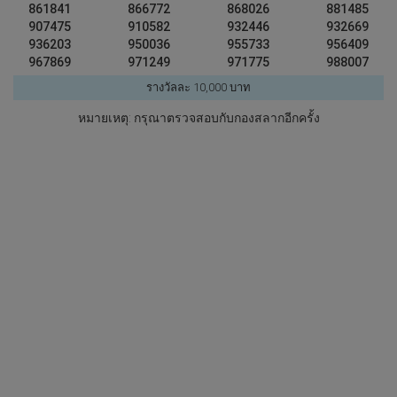
861841
866772
868026
881485
907475
910582
932446
932669
936203
950036
955733
956409
967869
971249
971775
988007
รางวัลละ 10,000 บาท
หมายเหตุ: กรุณาตรวจสอบกับกองสลากอีกครั้ง