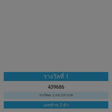
รางวัลที่ 1
439686
รางวัลละ 3,000,000 บาท
เลขท้าย 2 ตัว