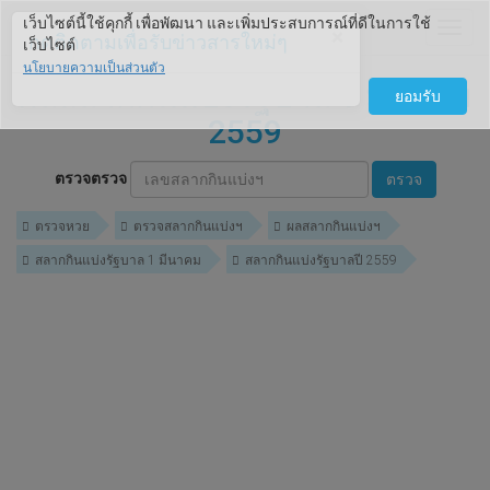
เว็บไซต์นี้ใช้คุกกี้ เพื่อพัฒนา และเพิ่มประสบการณ์ที่ดีในการใช้
Come
×
กดติดตามเพื่อรับข่าวสารใหม่ๆ
เว็บไซต์
นโยบายความเป็นส่วนตัว
ผลสลากกินแบ่งรัฐบาล 1 มีนาคม
ยอมรับ
2559
ตรวจตรวจ
ตรวจ
ตรวจหวย
ตรวจสลากกินแบ่งฯ
ผลสลากกินแบ่งฯ
สลากกินแบ่งรัฐบาล 1 มีนาคม
สลากกินแบ่งรัฐบาลปี 2559