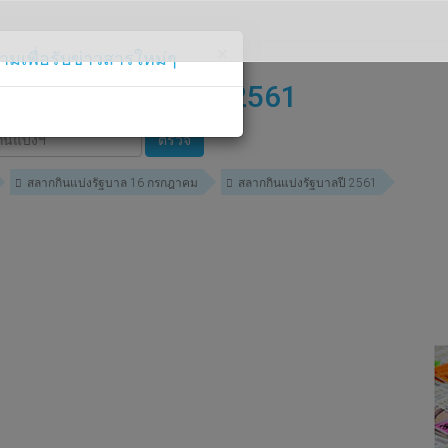
×
มเพื่อรับข่าวสารใหม่ๆ
ฐบาล 16 กรกฎาคม 2561
ตรวจ
สลากกินแบ่งรัฐบาล 16 กรกฎาคม
สลากกินแบ่งรัฐบาลปี 2561