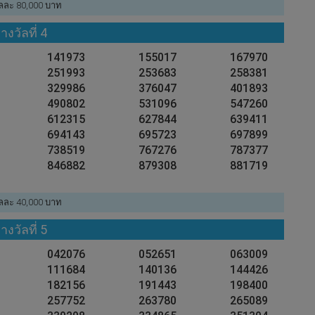
ัลละ 80,000 บาท
างวัลที่ 4
141973
155017
167970
251993
253683
258381
329986
376047
401893
490802
531096
547260
612315
627844
639411
694143
695723
697899
738519
767276
787377
846882
879308
881719
ัลละ 40,000 บาท
างวัลที่ 5
042076
052651
063009
111684
140136
144426
182156
191443
198400
257752
263780
265089