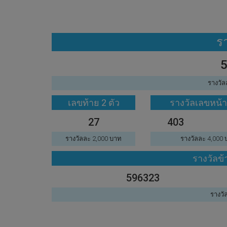
รา
รางวัล
เลขท้าย 2 ตัว
รางวัลเลขหน้า
27
403
รางวัลละ 2,000 บาท
รางวัลละ 4,000
รางวัลข้า
596323
รางวั