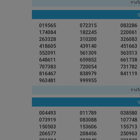
รางว
ร
019565
072315
083286
174084
182245
220061
263328
310200
326083
418605
439140
451663
552091
561309
563513
648611
659852
661738
707383
720054
731782
816467
838979
841119
963481
999955
รางว
ร
004493
011789
038580
073919
083088
107748
150503
153606
155713
206577
208456
250963