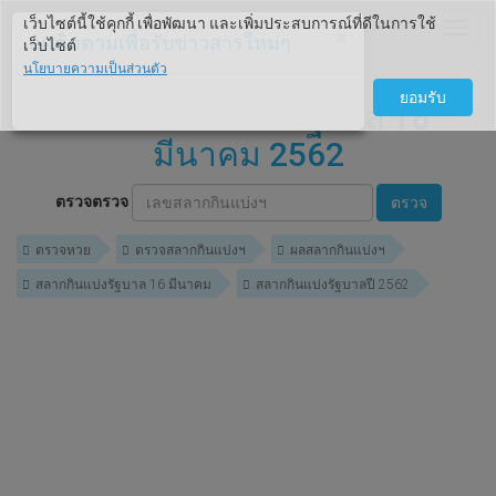
เว็บไซต์นี้ใช้คุกกี้ เพื่อพัฒนา และเพิ่มประสบการณ์ที่ดีในการใช้
Come
×
กดติดตามเพื่อรับข่าวสารใหม่ๆ
เว็บไซต์
นโยบายความเป็นส่วนตัว
ยอมรับ
ผลสลากกินแบ่งรัฐบาล 16
มีนาคม 2562
ตรวจตรวจ
ตรวจ
ตรวจหวย
ตรวจสลากกินแบ่งฯ
ผลสลากกินแบ่งฯ
สลากกินแบ่งรัฐบาล 16 มีนาคม
สลากกินแบ่งรัฐบาลปี 2562