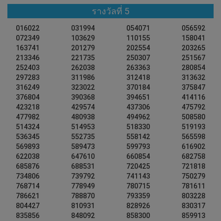
รางวัลที่ 5
016022
031994
054071
056592
072349
103629
110155
158041
163741
201279
202554
203265
213346
221735
250307
251567
252403
262038
263363
280854
297283
311986
312418
313632
316249
323022
370184
375847
376804
390368
394651
414116
423218
429574
437306
475792
477982
480938
494962
508580
514324
514953
518330
519193
536345
552735
558142
565598
569893
589473
599793
616902
622038
647610
660854
682758
685876
688531
720425
721818
734806
739792
741143
750279
768714
778949
780715
781611
786621
788870
793359
803228
804427
810931
828926
830317
835856
848092
858300
859913