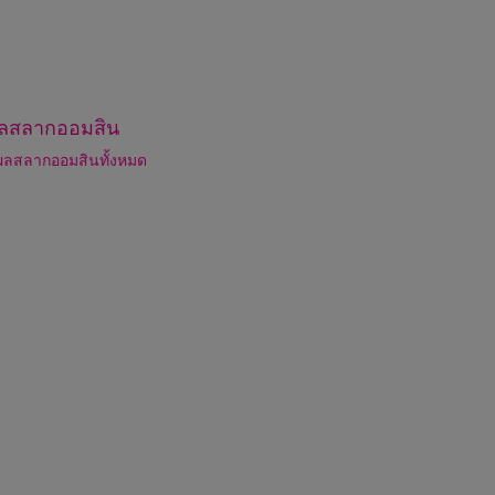
ลสลากออมสิน
ผลสลากออมสินทั้งหมด