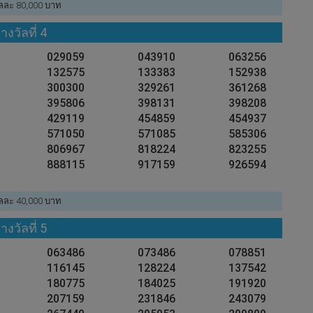
ัลละ 80,000 บาท
างวัลที่ 4
029059
043910
063256
132575
133383
152938
300300
329261
361268
395806
398131
398208
429119
454859
454937
571050
571085
585306
806967
818224
823255
888115
917159
926594
ัลละ 40,000 บาท
างวัลที่ 5
063486
073486
078851
116145
128224
137542
180775
184025
191920
207159
231846
243079