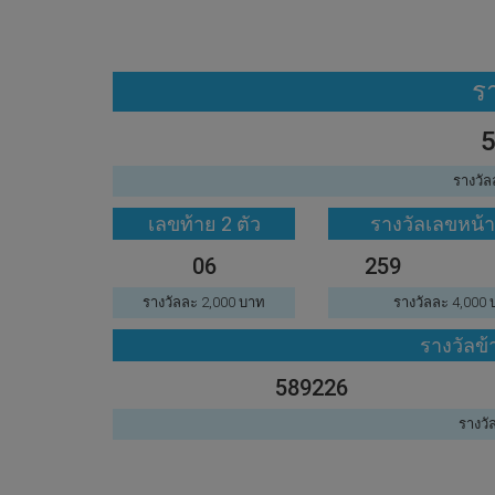
รา
รางวัล
เลขท้าย 2 ตัว
รางวัลเลขหน้า
06
259
รางวัลละ 2,000 บาท
รางวัลละ 4,000
รางวัลข้า
589226
รางวั