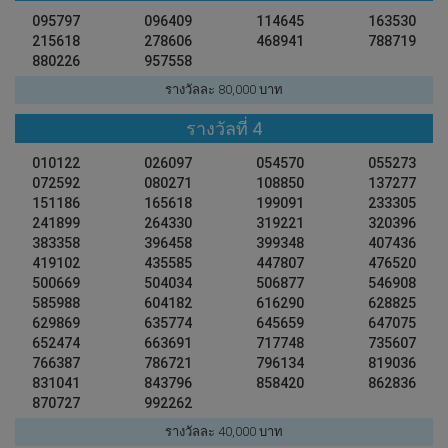
095797
096409
114645
163530
215618
278606
468941
788719
880226
957558
รางวัลละ 80,000 บาท
รางวัลที่ 4
010122
026097
054570
055273
072592
080271
108850
137277
151186
165618
199091
233305
241899
264330
319221
320396
383358
396458
399348
407436
419102
435585
447807
476520
500669
504034
506877
546908
585988
604182
616290
628825
629869
635774
645659
647075
652474
663691
717748
735607
766387
786721
796134
819036
831041
843796
858420
862836
870727
992262
รางวัลละ 40,000 บาท