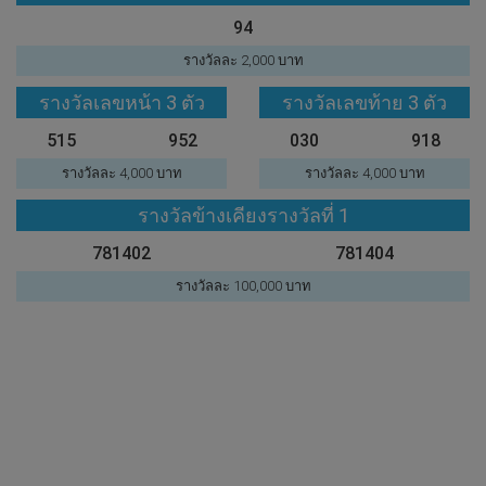
94
รางวัลละ 2,000 บาท
รางวัลเลขหน้า 3 ตัว
รางวัลเลขท้าย 3 ตัว
515
952
030
918
รางวัลละ 4,000 บาท
รางวัลละ 4,000 บาท
รางวัลข้างเคียงรางวัลที่ 1
781402
781404
รางวัลละ 100,000 บาท