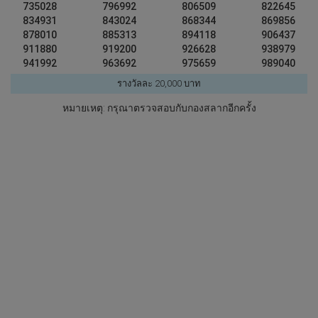
735028
796992
806509
822645
834931
843024
868344
869856
878010
885313
894118
906437
911880
919200
926628
938979
941992
963692
975659
989040
รางวัลละ 20,000 บาท
หมายเหตุ: กรุณาตรวจสอบกับกองสลากอีกครั้ง