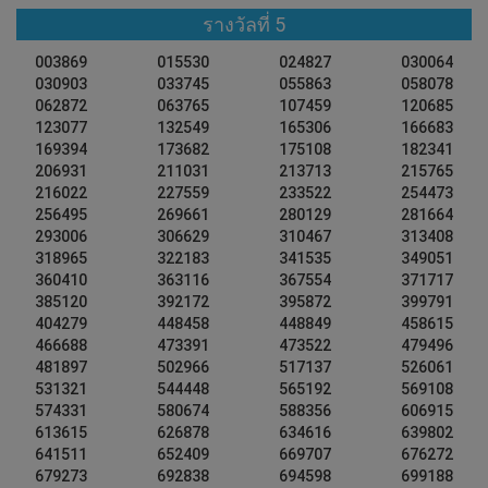
รางวัลที่ 5
003869
015530
024827
030064
030903
033745
055863
058078
062872
063765
107459
120685
123077
132549
165306
166683
169394
173682
175108
182341
206931
211031
213713
215765
216022
227559
233522
254473
256495
269661
280129
281664
293006
306629
310467
313408
318965
322183
341535
349051
360410
363116
367554
371717
385120
392172
395872
399791
404279
448458
448849
458615
466688
473391
473522
479496
481897
502966
517137
526061
531321
544448
565192
569108
574331
580674
588356
606915
613615
626878
634616
639802
641511
652409
669707
676272
679273
692838
694598
699188