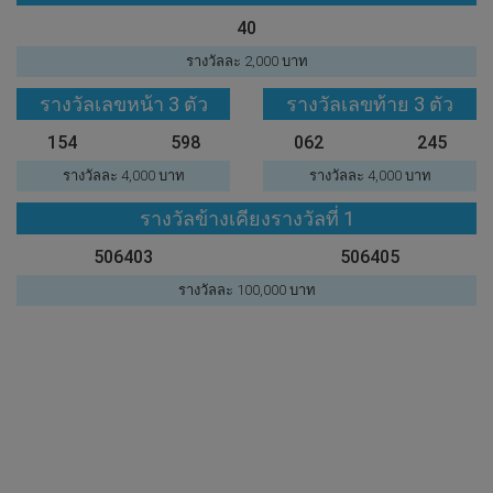
40
รางวัลละ 2,000 บาท
รางวัลเลขหน้า 3 ตัว
รางวัลเลขท้าย 3 ตัว
154
598
062
245
รางวัลละ 4,000 บาท
รางวัลละ 4,000 บาท
รางวัลข้างเคียงรางวัลที่ 1
506403
506405
รางวัลละ 100,000 บาท