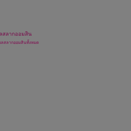
ลสลากออมสิน
ผลสลากออมสินทั้งหมด