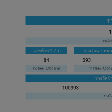
รา
รางวัล
เลขท้าย 2 ตัว
รางวัลเลขหน้า
84
093
รางวัลละ 2,000 บาท
รางวัลละ 4,000
รางวัลข้า
100993
รางวั