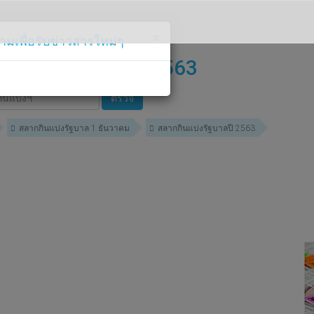
×
มเพื่อรับข่าวสารใหม่ๆ
ฐบาล 1 ธันวาคม 2563
ตรวจ
สลากกินแบ่งรัฐบาล 1 ธันวาคม
สลากกินแบ่งรัฐบาลปี 2563