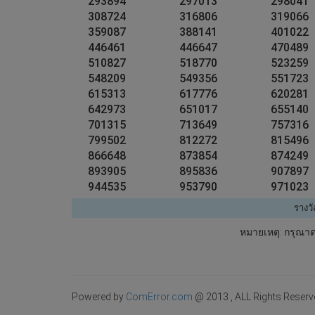
293894
297013
298041
308724
316806
319066
359087
388141
401022
446461
446647
470489
510827
518770
523259
548209
549356
551723
615313
617776
620281
642973
651017
655140
701315
713649
757316
799502
812272
815496
866648
873854
874249
893905
895836
907897
944535
953790
971023
รางว
หมายเหตุ: กรุณา
Powered by
ComError.com
@ 2013 , ALL Rights Reserv