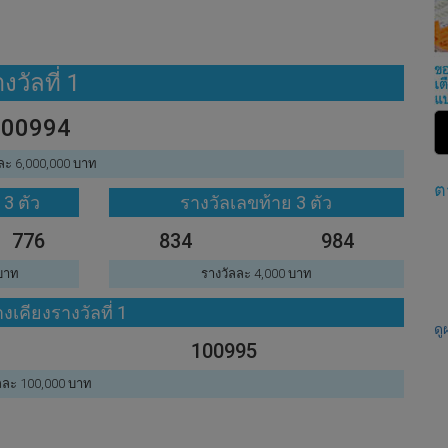
งวัลที่ 1
100994
ละ 6,000,000 บาท
ต
 3 ตัว
รางวัลเลขท้าย 3 ตัว
776
834
984
 บาท
รางวัลละ 4,000 บาท
งเคียงรางวัลที่ 1
ดู
100995
ลละ 100,000 บาท