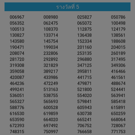
รางวัลที่ 5
006967
008980
025827
050786
056352
062475
065072
100498
100513
108370
112875
124179
130827
133714
136438
138561
143580
145754
152334
188608
190471
199034
201160
204015
208074
232806
253135
260189
281720
292892
296880
317495
319308
321829
347125
349306
359058
389217
395811
416466
420087
433986
441715
461561
464236
472249
479871
488674
499241
513163
521800
524441
536051
538755
554020
563941
565327
565693
579841
585418
588776
600528
605943
615891
616530
619859
630738
650259
653590
664020
665241
668064
672393
697492
706752
728067
748315
750997
766658
771753