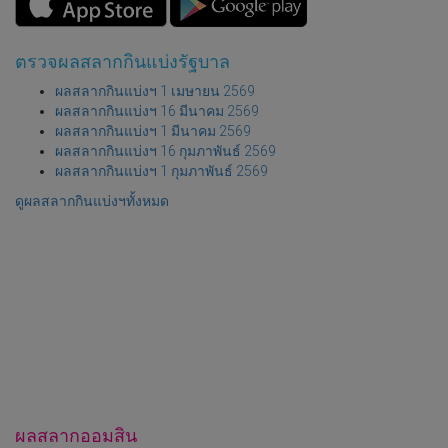
ตรวจผลสลากกินแบ่งรัฐบาล
ผลสลากกินแบ่งฯ 1 เมษายน 2569
ผลสลากกินแบ่งฯ 16 มีนาคม 2569
ผลสลากกินแบ่งฯ 1 มีนาคม 2569
ผลสลากกินแบ่งฯ 16 กุมภาพันธ์ 2569
ผลสลากกินแบ่งฯ 1 กุมภาพันธ์ 2569
ดูผลสลากกินแบ่งฯทั้งหมด
ผลสลากออมสิน