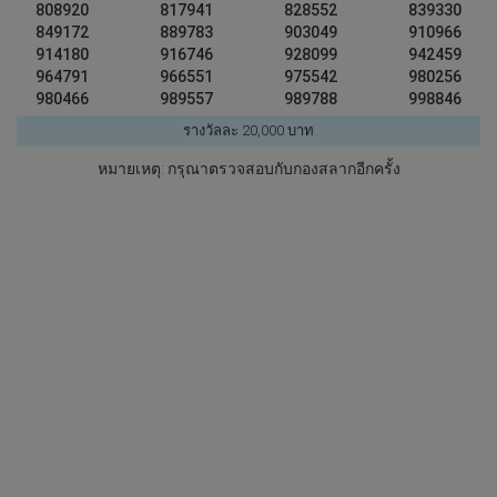
808920
817941
828552
839330
849172
889783
903049
910966
914180
916746
928099
942459
964791
966551
975542
980256
980466
989557
989788
998846
รางวัลละ 20,000 บาท
หมายเหตุ: กรุณาตรวจสอบกับกองสลากอีกครั้ง