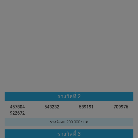
รางวัลที่ 2
457804
543232
589191
709976
922672
รางวัลละ 200,000 บาท
รางวัลที่ 3