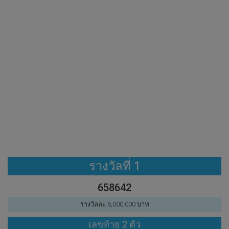
รางวัลที่ 1
658642
รางวัลละ 6,000,000 บาท
เลขท้าย 2 ตัว