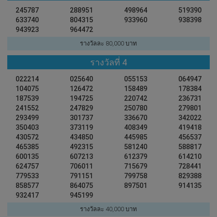
245787
288951
498964
519390
633740
804315
933960
938398
943923
964472
รางวัลละ 80,000 บาท
รางวัลที่ 4
022214
025640
055153
064947
104075
126472
158489
178384
187539
194725
220742
236731
241552
247829
250780
279801
293499
301737
336670
342022
350403
373119
408349
419418
430572
434850
445985
456537
465385
492315
581240
588817
600135
607213
612379
614210
624757
706011
715679
728441
779533
791151
799758
829388
858577
864075
897501
914135
932417
945199
รางวัลละ 40,000 บาท