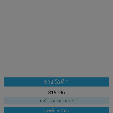
รางวัลที่ 1
319196
รางวัลละ 6,000,000 บาท
เลขท้าย 2 ตัว