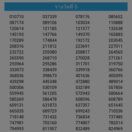
รางวัลที่ 5
010710
037339
078176
085652
087174
089106
103034
110888
120614
121185
121577
132638
145193
147766
149370
165883
170289
174844
192172
203045
208316
211812
223691
227011
232722
255080
258817
264565
265590
268710
270028
271261
293964
295286
311701
319750
333073
338439
339918
360766
368036
398673
401636
405095
439298
445348
472880
489014
500306
530109
532189
557856
559945
561205
572943
580664
585269
586478
608596
608789
609131
631873
637357
651645
665035
689729
699243
710536
718148
731432
736834
737485
747981
755160
774807
782014
794993
811957
822489
824969