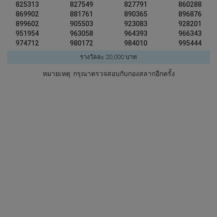
825313
827549
827791
860288
869902
881761
890365
896876
899602
905503
923083
928201
951954
963058
964393
966343
974712
980172
984010
995444
รางวัลละ 20,000 บาท
หมายเหตุ: กรุณาตรวจสอบกับกองสลากอีกครั้ง