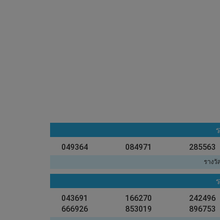
ร
049364
084971
285563
รางวั
ร
043691
166270
242496
666926
853019
896753