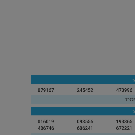
ร
079167
245452
473996
รางวั
ร
016019
093556
193365
486746
606241
672221