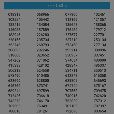
รางวัลที่ 5
018319
068966
077800
102461
102554
105442
112169
121357
133415
134084
135643
138365
146086
157589
175489
179712
183946
226283
227677
227701
228155
235734
237210
253134
253246
260793
273458
277134
286895
292246
295214
300996
318668
323652
330957
337451
347262
371062
374634
400000
415333
428102
428347
486337
506213
524558
534711
550513
573490
610485
612248
615358
628699
628800
638807
645693
645769
673741
674744
675167
689244
697599
707558
709475
712435
736618
740915
742620
743328
746170
753839
757312
762505
763491
782185
787397
788018
791261
792696
803654