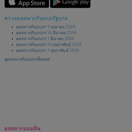
ตรวจผลสลากกินแบ่งรัฐบาล
ผลสลากกินแบ่งฯ 1 เมษายน 2569
ผลสลากกินแบ่งฯ 16 มีนาคม 2569
ผลสลากกินแบ่งฯ 1 มีนาคม 2569
ผลสลากกินแบ่งฯ 16 กุมภาพันธ์ 2569
ผลสลากกินแบ่งฯ 1 กุมภาพันธ์ 2569
ดูผลสลากกินแบ่งฯทั้งหมด
ผลสลากออมสิน