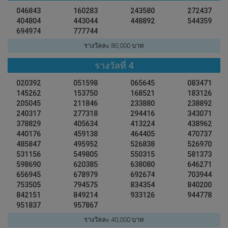
046843
160283
243580
272437
404804
443044
448892
544359
694974
777744
รางวัลละ 80,000 บาท
รางวัลที่ 4
020392
051598
065645
083471
145262
153750
168521
183126
205045
211846
233880
238892
240317
277318
294416
343071
378829
405634
413224
438962
440176
459138
464405
470737
485847
495952
526838
526970
531156
549805
550315
581373
598690
620385
638080
646271
656945
678979
692674
703944
753505
794575
834354
840200
842151
849214
933126
944778
951837
957867
รางวัลละ 40,000 บาท