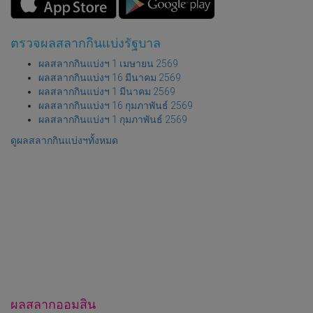
ตรวจผลสลากกินแบ่งรัฐบาล
ผลสลากกินแบ่งฯ 1 เมษายน 2569
ผลสลากกินแบ่งฯ 16 มีนาคม 2569
ผลสลากกินแบ่งฯ 1 มีนาคม 2569
ผลสลากกินแบ่งฯ 16 กุมภาพันธ์ 2569
ผลสลากกินแบ่งฯ 1 กุมภาพันธ์ 2569
ดูผลสลากกินแบ่งฯทั้งหมด
ผลสลากออมสิน