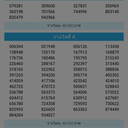
079381
309600
327831
350969
360198
701566
744996
803140
835479
942966
รางวัลละ 80,000 บาท
รางวัลที่ 4
006344
021948
056126
113438
138948
155170
167913
168879
176736
180486
195795
215243
226460
288167
292397
315440
318165
322962
358015
388836
391203
394200
395774
405302
414059
417106
423542
424010
462725
470723
500651
528843
536788
563373
564006
573022
604412
615764
630912
637681
656780
724358
729593
730622
825993
826605
863363
874449
884284
934027
รางวัลละ 40,000 บาท