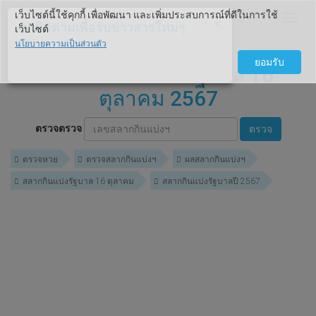
เว็บไซต์นี้ใช้คุกกี้ เพื่อพัฒนา และเพิ่มประสบการณ์ที่ดีในการใช้
Come
×
กดติดตามเพื่อรับข่าวสารใหม่ๆ
เว็บไซต์
นโยบายความเป็นส่วนตัว
ยอมรับ
ผลสลากกินแบ่งรัฐบาล 16
ตุลาคม 2567
ตรวจตรวจ
ตรวจ
ตรวจหวย
ตรวจสลากกินแบ่งฯ
ผลสลากกินแบ่งฯ
สลากกินแบ่งรัฐบาล 16 ตุลาคม
สลากกินแบ่งรัฐบาลปี 2567