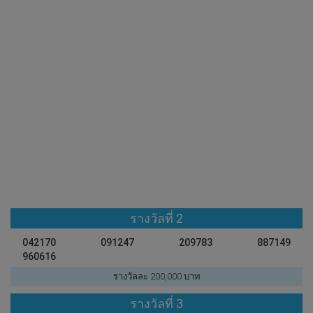
รางวัลที่ 2
042170
091247
209783
887149
960616
รางวัลละ 200,000 บาท
รางวัลที่ 3