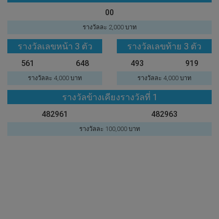
00
รางวัลละ 2,000 บาท
รางวัลเลขหน้า 3 ตัว
รางวัลเลขท้าย 3 ตัว
561
648
493
919
รางวัลละ 4,000 บาท
รางวัลละ 4,000 บาท
รางวัลข้างเคียงรางวัลที่ 1
482961
482963
รางวัลละ 100,000 บาท