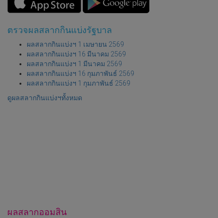
ตรวจผลสลากกินแบ่งรัฐบาล
ผลสลากกินแบ่งฯ 1 เมษายน 2569
ผลสลากกินแบ่งฯ 16 มีนาคม 2569
ผลสลากกินแบ่งฯ 1 มีนาคม 2569
ผลสลากกินแบ่งฯ 16 กุมภาพันธ์ 2569
ผลสลากกินแบ่งฯ 1 กุมภาพันธ์ 2569
ดูผลสลากกินแบ่งฯทั้งหมด
ผลสลากออมสิน