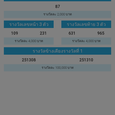
87
รางวัลละ 2,000 บาท
รางวัลเลขหน้า 3 ตัว
รางวัลเลขท้าย 3 ตัว
109
231
631
965
รางวัลละ 4,000 บาท
รางวัลละ 4,000 บาท
รางวัลข้างเคียงรางวัลที่ 1
251308
251310
รางวัลละ 100,000 บาท