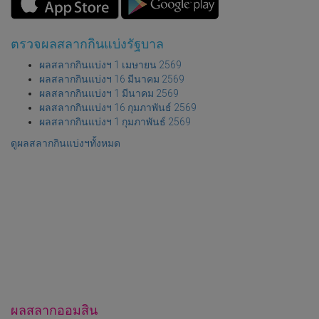
ตรวจผลสลากกินแบ่งรัฐบาล
ผลสลากกินแบ่งฯ 1 เมษายน 2569
ผลสลากกินแบ่งฯ 16 มีนาคม 2569
ผลสลากกินแบ่งฯ 1 มีนาคม 2569
ผลสลากกินแบ่งฯ 16 กุมภาพันธ์ 2569
ผลสลากกินแบ่งฯ 1 กุมภาพันธ์ 2569
ดูผลสลากกินแบ่งฯทั้งหมด
ผลสลากออมสิน