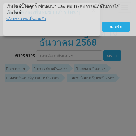
เว็บไซต์นี้ใช้คุกกี้ เพื่อพัฒนา และเพิ่มประสบการณ์ที่ดีในการใช้
Come
×
กดติดตามเพื่อรับข่าวสารใหม่ๆ
เว็บไซต์
นโยบายความเป็นส่วนตัว
ยอมรับ
ผลสลากกินแบ่งรัฐบาล 16
ธันวาคม 2568
ตรวจตรวจ
ตรวจ
ตรวจหวย
ตรวจสลากกินแบ่งฯ
ผลสลากกินแบ่งฯ
สลากกินแบ่งรัฐบาล 16 ธันวาคม
สลากกินแบ่งรัฐบาลปี 2568