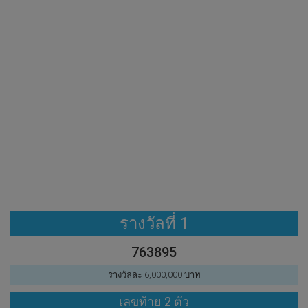
รางวัลที่ 1
763895
รางวัลละ 6,000,000 บาท
เลขท้าย 2 ตัว