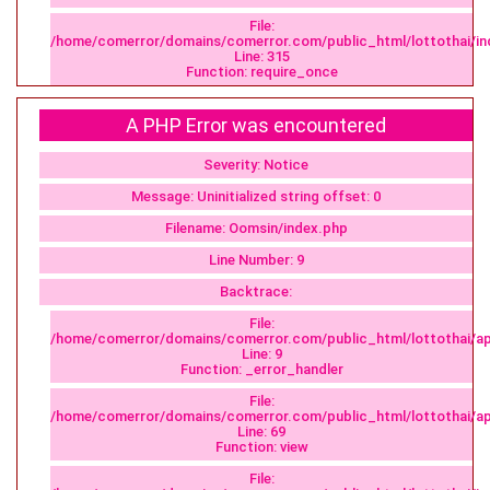
File:
/home/comerror/domains/comerror.com/public_html/lottothai/in
Line: 315
Function: require_once
A PHP Error was encountered
Severity: Notice
Message: Uninitialized string offset: 0
Filename: Oomsin/index.php
Line Number: 9
Backtrace:
File:
/home/comerror/domains/comerror.com/public_html/lottothai/ap
Line: 9
Function: _error_handler
File:
/home/comerror/domains/comerror.com/public_html/lottothai/app
Line: 69
Function: view
File: