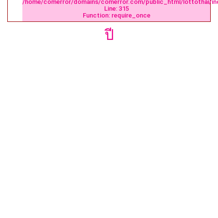
/home/comerror/domains/comerror.com/public_html/lottothai/in
Line: 315
Function: require_once
ปี