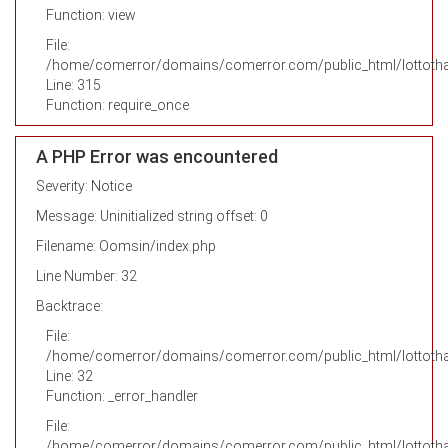
Function: view
File:
/home/comerror/domains/comerror.com/public_html/lottotha
Line: 315
Function: require_once
A PHP Error was encountered
Severity: Notice
Message: Uninitialized string offset: 0
Filename: Oomsin/index.php
Line Number: 32
Backtrace:
File:
/home/comerror/domains/comerror.com/public_html/lottotha
Line: 32
Function: _error_handler
File:
/home/comerror/domains/comerror.com/public_html/lottothai