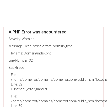
A PHP Error was encountered
Severity: Warning
Message: Illegal string offset 'oomsin_type'
Filename: Oomsin/index.php
Line Number: 32
Backtrace:
File:
/home/comerror/domains/comerror.com/public_html/lottotha
Line: 32
Function: _error_handler
File:
/home/comerror/domains/comerror.com/public_html/lottothai
Line: 69