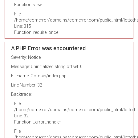
Function: view
File:
/home/comerror/domains/comerror.com/public_html/lottotha
Line: 315
Function: require_once
A PHP Error was encountered
Severity: Notice
Message: Uninitialized string offset: 0
Filename: Oomsin/index.php
Line Number: 32
Backtrace:
File:
/home/comerror/domains/comerror.com/public_html/lottotha
Line: 32
Function: _error_handler
File:
/home/comerror/domains/comerror.com/public_html/lottothai