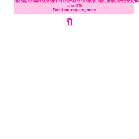
/home/comerror/domains/comerror.com/public_html/lottothai/in
Line: 315
Function: require_once
ปี