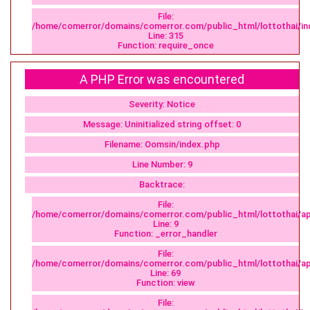
File:
/home/comerror/domains/comerror.com/public_html/lottothai/in
Line: 315
Function: require_once
A PHP Error was encountered
Severity: Notice
Message: Uninitialized string offset: 0
Filename: Oomsin/index.php
Line Number: 9
Backtrace:
File:
/home/comerror/domains/comerror.com/public_html/lottothai/ap
Line: 9
Function: _error_handler
File:
/home/comerror/domains/comerror.com/public_html/lottothai/app
Line: 69
Function: view
File: