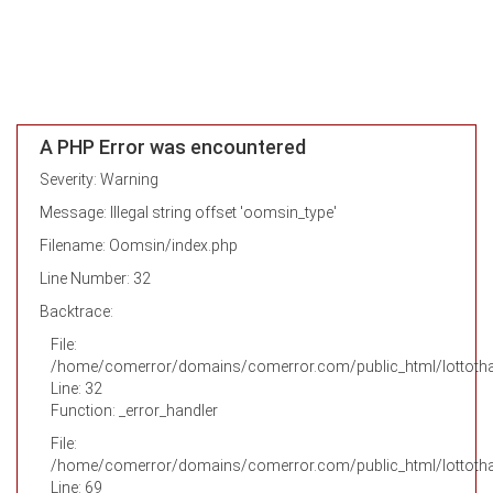
A PHP Error was encountered
Severity: Warning
Message: Illegal string offset 'oomsin_type'
Filename: Oomsin/index.php
Line Number: 32
Backtrace:
File:
/home/comerror/domains/comerror.com/public_html/lottotha
Line: 32
Function: _error_handler
File:
/home/comerror/domains/comerror.com/public_html/lottothai
Line: 69