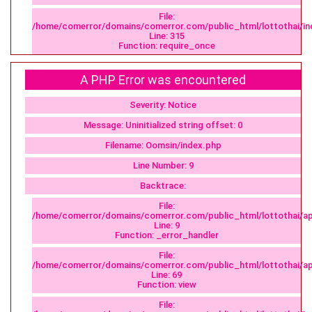
File:
/home/comerror/domains/comerror.com/public_html/lottothai/in
Line: 315
Function: require_once
A PHP Error was encountered
Severity: Notice
Message: Uninitialized string offset: 0
Filename: Oomsin/index.php
Line Number: 9
Backtrace:
File:
/home/comerror/domains/comerror.com/public_html/lottothai/ap
Line: 9
Function: _error_handler
File:
/home/comerror/domains/comerror.com/public_html/lottothai/app
Line: 69
Function: view
File: