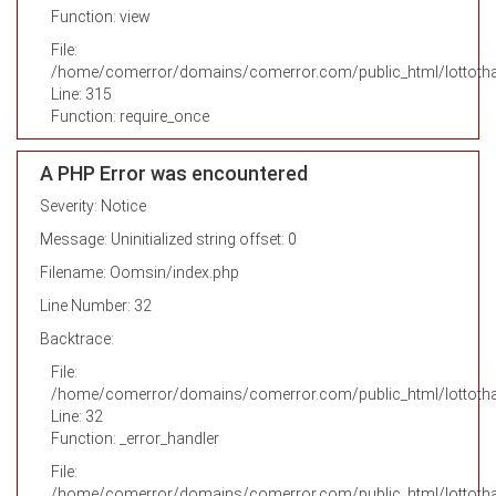
Function: view
File:
/home/comerror/domains/comerror.com/public_html/lottotha
Line: 315
Function: require_once
A PHP Error was encountered
Severity: Notice
Message: Uninitialized string offset: 0
Filename: Oomsin/index.php
Line Number: 32
Backtrace:
File:
/home/comerror/domains/comerror.com/public_html/lottotha
Line: 32
Function: _error_handler
File:
/home/comerror/domains/comerror.com/public_html/lottothai