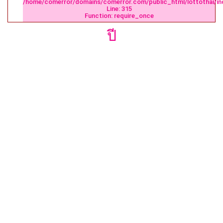
/home/comerror/domains/comerror.com/public_html/lottothai/in
Line: 315
Function: require_once
ปี