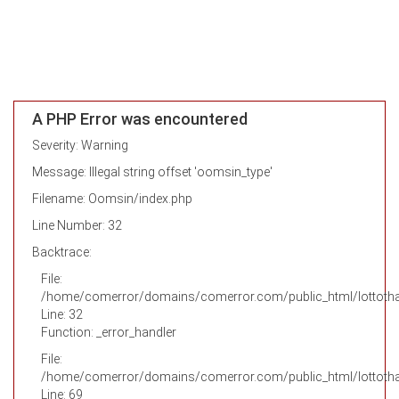
A PHP Error was encountered
Severity: Warning
Message: Illegal string offset 'oomsin_type'
Filename: Oomsin/index.php
Line Number: 32
Backtrace:
File:
/home/comerror/domains/comerror.com/public_html/lottotha
Line: 32
Function: _error_handler
File:
/home/comerror/domains/comerror.com/public_html/lottothai
Line: 69